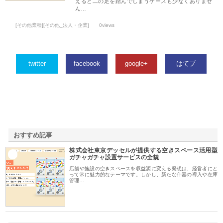
えると二の足を踏んでしまうケースも少なくありませ
ん…
[その他業種][その他_法人・企業]
0views
twitter
facebook
google+
はてブ
おすすめ記事
株式会社東京デッセルが提供する空きスペース活用型
1
ガチャガチャ設置サービスの全貌
店舗や施設の空きスペースを収益源に変える発想は、経営者にと
って常に魅力的なテーマです。しかし、新たな什器の導入や在庫
管理…