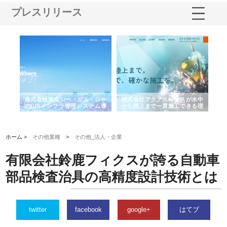
プレスリリース
がけ
株式会社東京シー・エム・シー
株式会社アクアスペースが水中
株
の実
のGISインフラ管理システム導
から陸上まで一貫施工できる理
れ
入メリット
由
強
ホーム >
その他業種
>
その他_法人・企業
有限会社鈴鹿フィクスが誇る自動車
部品検査治具の高精度設計技術とは
twitter
facebook
google+
はてブ