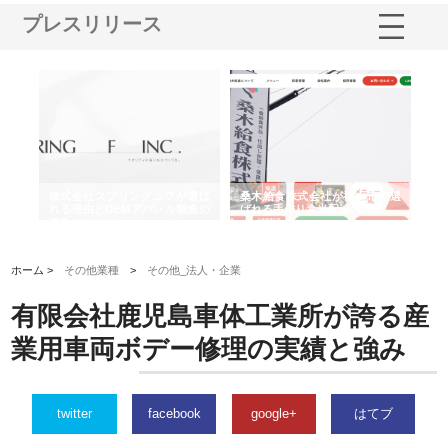
プレスリリース
や店
株式会社スプリングエフが選ば
桑木給食株式会社が福山市で選
株
る理
れる理由とOEMアパレル製造の
ばれる手作り弁当配達の理由
れ
強み
ホーム >
その他業種
>
その他_法人・企業
有限会社鹿児島車体工業所が誇る産
業用車両ボデー修理の実績と強み
twitter
facebook
google+
はてブ