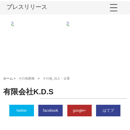
プレスリリース
る舗
ホクシン設備株式会社が手がけ
株式会社東京シー・エム・シー
株
る給排水空調消火設備工事の実
のGISインフラ管理システム導
か
績と強み
入メリット
由
ホーム >
その他業種
>
その他_法人・企業
有限会社K.D.S
twitter
facebook
google+
はてブ