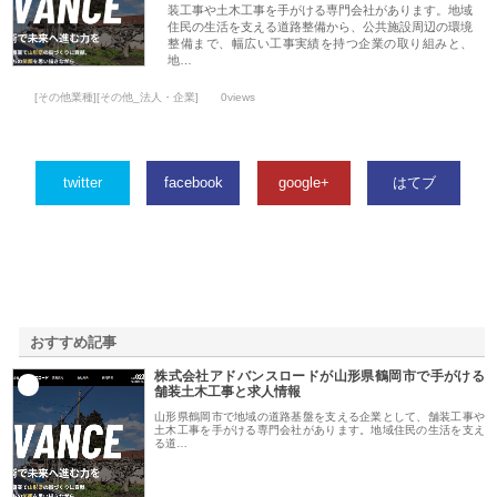
装工事や土木工事を手がける専門会社があります。地域
住民の生活を支える道路整備から、公共施設周辺の環境
整備まで、幅広い工事実績を持つ企業の取り組みと、
地…
[その他業種][その他_法人・企業]
0views
twitter
facebook
google+
はてブ
おすすめ記事
株式会社アドバンスロードが山形県鶴岡市で手がける
1
舗装土木工事と求人情報
山形県鶴岡市で地域の道路基盤を支える企業として、舗装工事や
土木工事を手がける専門会社があります。地域住民の生活を支え
る道…