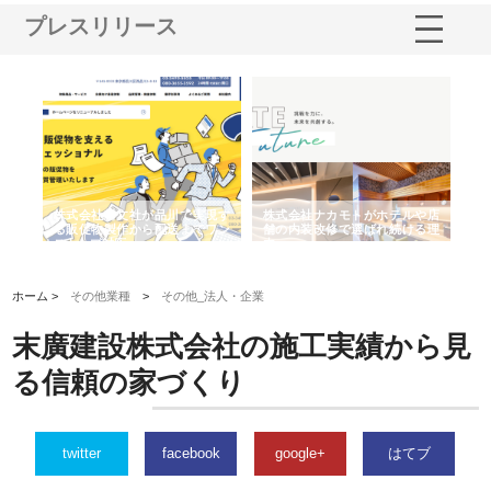
プレスリリース
ノー
株式会社耕文社が品川で実現す
株式会社ナカモトがホテルや店
株
の専
る販促物製作から配送までワン
舗の内装改修で選ばれ続ける理
れ
ストップ対応
由
強
ホーム >
その他業種
>
その他_法人・企業
末廣建設株式会社の施工実績から見
る信頼の家づくり
twitter
facebook
google+
はてブ