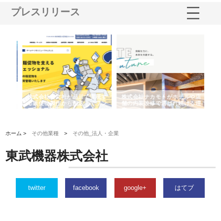
プレスリリース
ノー
株式会社耕文社が品川で実現す
株式会社ナカモトがホテルや店
株
の専
る販促物製作から配送までワン
舗の内装改修で選ばれ続ける理
れ
ストップ対応
由
強
ホーム >
その他業種
>
その他_法人・企業
東武機器株式会社
twitter
facebook
google+
はてブ