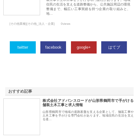
住民の生活を支える道路整備から、公共施設周辺の環境
整備まで、幅広い工事実績を持つ企業の取り組みと、
地…
[その他業種][その他_法人・企業]
0views
twitter
facebook
google+
はてブ
おすすめ記事
株式会社アドバンスロードが山形県鶴岡市で手がける
1
舗装土木工事と求人情報
山形県鶴岡市で地域の道路基盤を支える企業として、舗装工事や
土木工事を手がける専門会社があります。地域住民の生活を支え
る道…