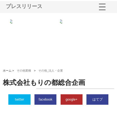
プレスリリース
る舗
ホクシン設備株式会社が手がけ
株式会社東京シー・エム・シー
株
る給排水空調消火設備工事の実
のGISインフラ管理システム導
か
績と強み
入メリット
由
ホーム >
その他業種
>
その他_法人・企業
株式会社もりの都総合企画
twitter
facebook
google+
はてブ