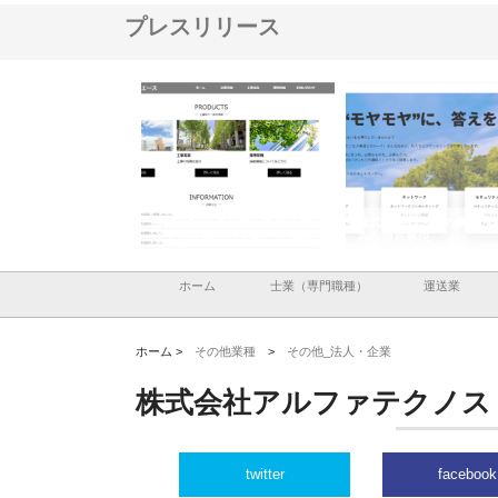
プレスリリース
ナツハラが建設と鋲螺
株式会社メタルエースの企業サ
株式会社ＣＳＡの事業内
暮らしを支える理由
イトが提供する充実した情報内
みを徹底解説
容とは
ホーム
士業（専門職種）
運送業
ホーム >
その他業種
>
その他_法人・企業
株式会社アルファテクノス
twitter
facebook