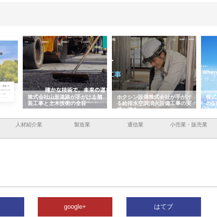
容と強
株式会社山形道路が手がける舗
ホクシン設備株式会社が手がけ
株式
装工事と土木技術の全容
る給排水空調消火設備工事の実
のG
績と強み
入メ
人材紹介業
製造業
通信業
小売業・販売業
google+
はてブ