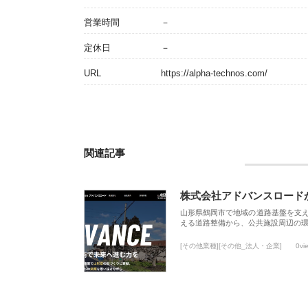
営業時間
－
定休日
－
URL
https://alpha-technos.com/
関連記事
株式会社アドバンスロード
山形県鶴岡市で地域の道路基盤を支
える道路整備から、公共施設周辺の
[その他業種][その他_法人・企業]
0vi