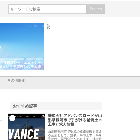
会社東京シー・エム・シー
株式会社アクアスペースが水中
株式会社地盤調査事
ISインフラ管理システム導
から陸上まで一貫施工できる理
れ続ける理由と建設
リット
由
強み
その他業種
おすすめ記事
株式会社アドバンスロードが山
1
形県鶴岡市で手がける舗装土木
工事と求人情報
山形県鶴岡市で地域の道路基盤を支え
る企業として、舗装工事や土木工事を
手がける専門会社があります。地域住