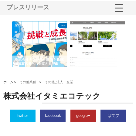
プレスリリース
三河
株式会社ナツハラが建設と鋲螺
株式会社メタルエースの企業サ
株
構空
で滋賀の暮らしを支える理由
イトが提供する充実した情報内
み
容とは
ホーム >
その他業種
>
その他_法人・企業
株式会社イタミエコテック
twitter
facebook
google+
はてブ