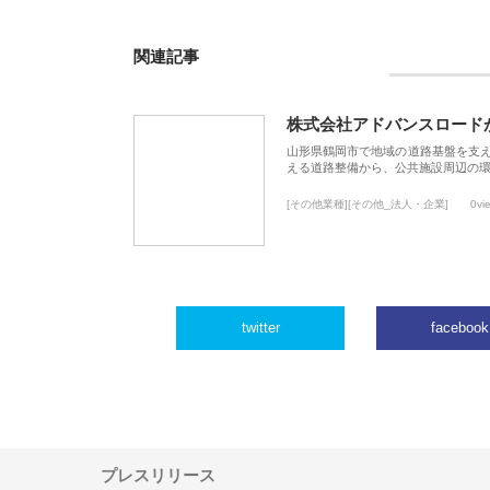
関連記事
株式会社アドバンスロード
山形県鶴岡市で地域の道路基盤を支
える道路整備から、公共施設周辺の
[その他業種][その他_法人・企業]
0vi
twitter
facebook
プレスリリース