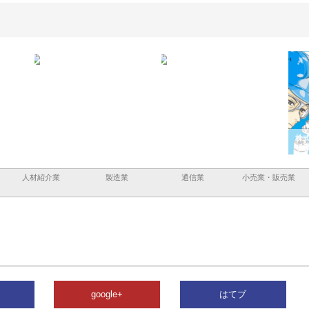
ａｎｙ
株式会社アセットイノベーショ
庭楽株式会社が知多半島と三河
株式
現でき
ンのワンルーム投資で始める資
と名古屋で叶える理想の外構空
で滋
産形成と老後準備
間
人材紹介業
製造業
通信業
小売業・販売業
google+
はてブ