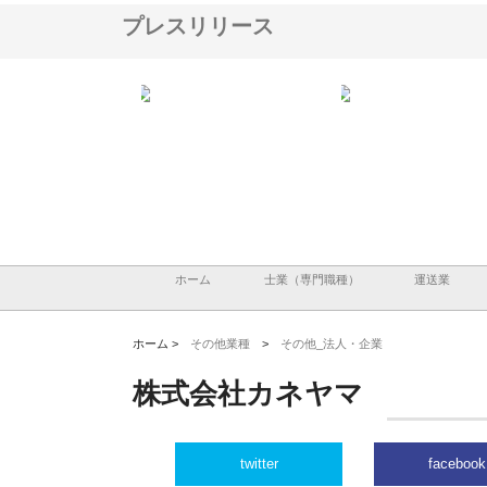
プレスリリース
ハクシンが大阪で選ば
株式会社翔栄が草津市で担う建
株式会社ＯＮＯｃｏｍｐ
工事の実績と強み
築基礎工事の現場力と信頼性
が岡山から広域配送を実
る理由
ホーム
士業（専門職種）
運送業
ホーム >
その他業種
>
その他_法人・企業
株式会社カネヤマ
twitter
facebook