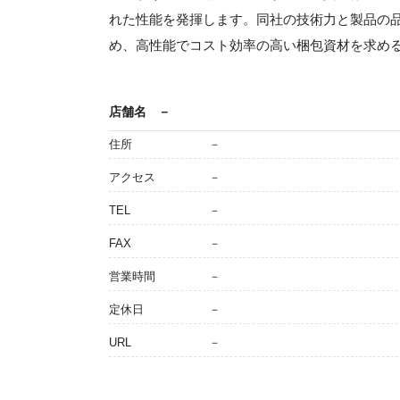
れた性能を発揮します。同社の技術力と製品の
め、高性能でコスト効率の高い梱包資材を求め
店舗名
－
住所
－
アクセス
－
TEL
－
FAX
－
営業時間
－
定休日
－
URL
－