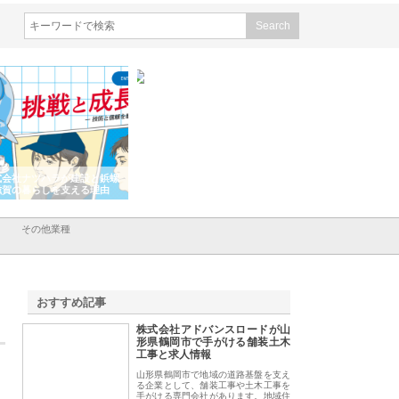
会社ナツハラが建設と鋲螺
株式会社メタルエースの企業サ
株式会社ＣＳＡの事
賀の暮らしを支える理由
イトが提供する充実した情報内
みを徹底解説
容とは
その他業種
おすすめ記事
株式会社アドバンスロードが山
1
形県鶴岡市で手がける舗装土木
工事と求人情報
山形県鶴岡市で地域の道路基盤を支え
る企業として、舗装工事や土木工事を
手がける専門会社があります。地域住