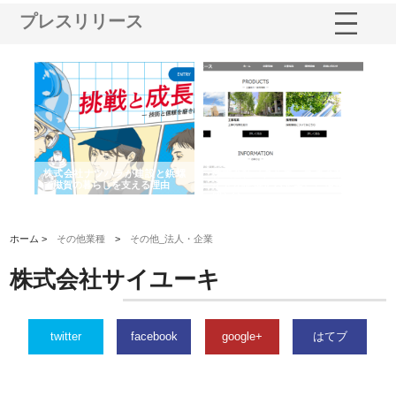
プレスリリース
社ナツハラが建設と鋲螺
株式会社メタルエースの企業サ
株式会社ＣＳＡの
の暮らしを支える理由
イトが提供する充実した情報内
みを徹底解説
容とは
ホーム >
その他業種
>
その他_法人・企業
株式会社サイユーキ
twitter
facebook
google+
はてブ