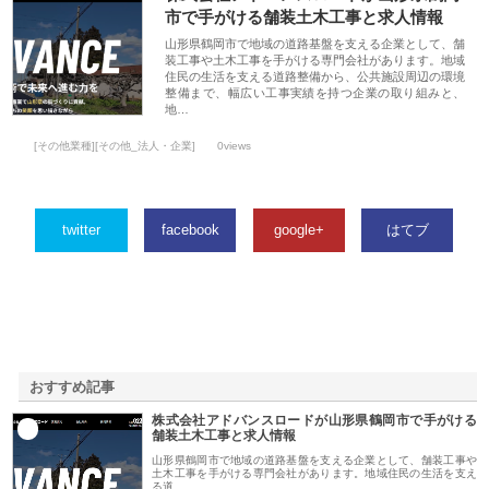
市で手がける舗装土木工事と求人情報
山形県鶴岡市で地域の道路基盤を支える企業として、舗
装工事や土木工事を手がける専門会社があります。地域
住民の生活を支える道路整備から、公共施設周辺の環境
整備まで、幅広い工事実績を持つ企業の取り組みと、
地…
[その他業種][その他_法人・企業]
0views
twitter
facebook
google+
はてブ
おすすめ記事
株式会社アドバンスロードが山形県鶴岡市で手がける
1
舗装土木工事と求人情報
山形県鶴岡市で地域の道路基盤を支える企業として、舗装工事や
土木工事を手がける専門会社があります。地域住民の生活を支え
る道…