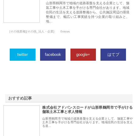
山形県鶴岡市で地域の道路基盤を支える企業として、舗
装工事や土木工事を手がける専門会社があります。地域
住民の生活を支える道路整備から、公共施設周辺の環境
整備まで、幅広い工事実績を持つ企業の取り組みと、
地…
[その他業種][その他_法人・企業]
0views
twitter
facebook
google+
はてブ
おすすめ記事
株式会社アドバンスロードが山形県鶴岡市で手がける
1
舗装土木工事と求人情報
山形県鶴岡市で地域の道路基盤を支える企業として、舗装工事や
土木工事を手がける専門会社があります。地域住民の生活を支え
る道…