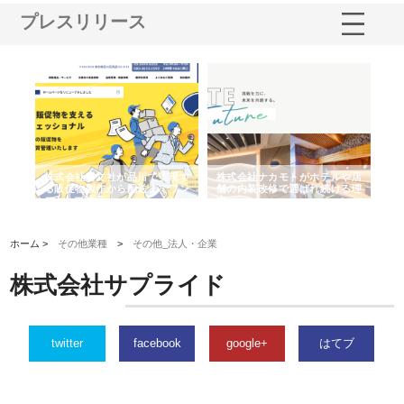
プレスリリース
ノー
株式会社耕文社が品川で実現す
株式会社ナカモトがホテルや店
株
の専
る販促物製作から配送までワン
舗の内装改修で選ばれ続ける理
れ
ストップ対応
由
強
ホーム >
その他業種
>
その他_法人・企業
株式会社サプライド
twitter
facebook
google+
はてブ