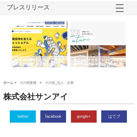
プレスリリース
ノー
株式会社耕文社が品川で実現す
株式会社ナカモトがホテルや店
株
の専
る販促物製作から配送までワン
舗の内装改修で選ばれ続ける理
れ
ストップ対応
由
強
ホーム >
その他業種
>
その他_法人・企業
株式会社サンアイ
twitter
facebook
google+
はてブ