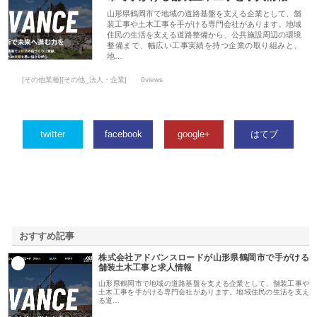
山形県鶴岡市で地域の道路基盤を支える企業として、舗
装工事や土木工事を手がける専門会社があります。地域
住民の生活を支える道路整備から、公共施設周辺の環境
整備まで、幅広い工事実績を持つ企業の取り組みと、
地…
[その他業種][その他_法人・企業]
0views
twitter
facebook
google+
はてブ
おすすめ記事
株式会社アドバンスロードが山形県鶴岡市で手がける
1
舗装土木工事と求人情報
山形県鶴岡市で地域の道路基盤を支える企業として、舗装工事や
土木工事を手がける専門会社があります。地域住民の生活を支え
る道…