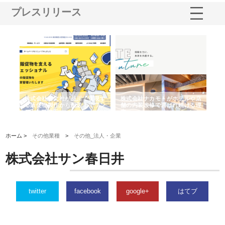
プレスリリース
ノー
株式会社耕文社が品川で実現す
株式会社ナカモトがホテルや店
株
の専
る販促物製作から配送までワン
舗の内装改修で選ばれ続ける理
れ
ストップ対応
由
強
ホーム >
その他業種
>
その他_法人・企業
株式会社サン春日井
twitter
facebook
google+
はてブ