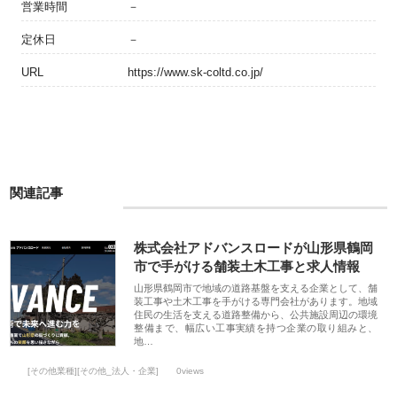
営業時間
－
定休日
－
URL
https://www.sk-coltd.co.jp/
関連記事
株式会社アドバンスロードが山形県鶴岡
市で手がける舗装土木工事と求人情報
山形県鶴岡市で地域の道路基盤を支える企業として、舗
装工事や土木工事を手がける専門会社があります。地域
住民の生活を支える道路整備から、公共施設周辺の環境
整備まで、幅広い工事実績を持つ企業の取り組みと、
地…
[その他業種][その他_法人・企業]
0views