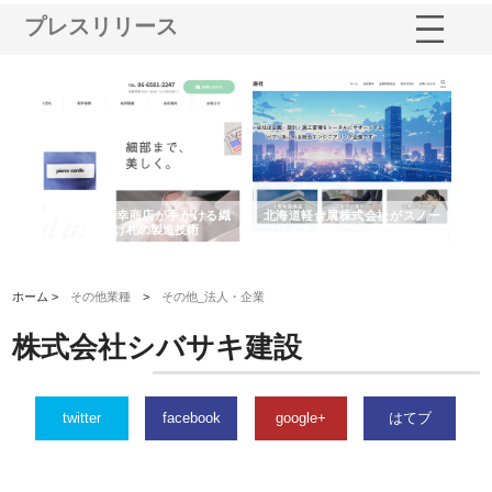
プレスリリース
多摩
有限会社松幸商店が手がける織
北海道軽金属株式会社がスノー
株
工事
ネームと下げ札の製造技術
フライとテーパーブロックの専
る
用ページを新設
ス
ホーム >
その他業種
>
その他_法人・企業
株式会社シバサキ建設
twitter
facebook
google+
はてブ