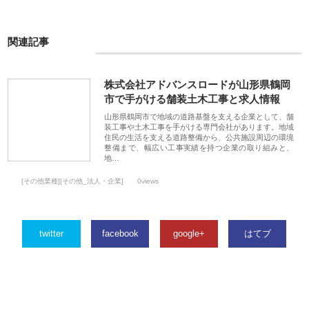
関連記事
株式会社アドバンスロードが山形県鶴岡
市で手がける舗装土木工事と求人情報
山形県鶴岡市で地域の道路基盤を支える企業として、舗
装工事や土木工事を手がける専門会社があります。地域
住民の生活を支える道路整備から、公共施設周辺の環境
整備まで、幅広い工事実績を持つ企業の取り組みと、
地…
[その他業種][その他_法人・企業]
0views
twitter
facebook
google+
はてブ