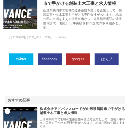
市で手がける舗装土木工事と求人情報
山形県鶴岡市で地域の道路基盤を支える企業として、舗
装工事や土木工事を手がける専門会社があります。地域
住民の生活を支える道路整備から、公共施設周辺の環境
整備まで、幅広い工事実績を持つ企業の取り組みと、
地…
[その他業種][その他_法人・企業]
0views
twitter
facebook
google+
はてブ
おすすめ記事
株式会社アドバンスロードが山形県鶴岡市で手がける
1
舗装土木工事と求人情報
山形県鶴岡市で地域の道路基盤を支える企業として、舗装工事や
土木工事を手がける専門会社があります。地域住民の生活を支え
る道…