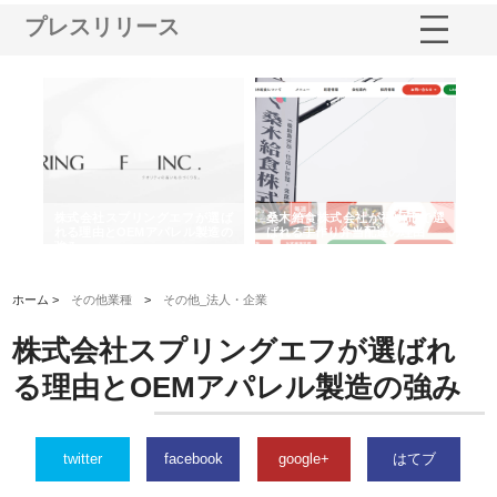
プレスリリース
や店
株式会社スプリングエフが選ば
桑木給食株式会社が福山市で選
株
る理
れる理由とOEMアパレル製造の
ばれる手作り弁当配達の理由
れ
強み
ホーム >
その他業種
>
その他_法人・企業
株式会社スプリングエフが選ばれ
る理由とOEMアパレル製造の強み
twitter
facebook
google+
はてブ