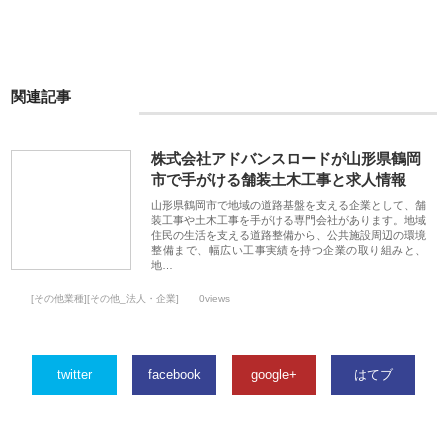
関連記事
株式会社アドバンスロードが山形県鶴岡
市で手がける舗装土木工事と求人情報
山形県鶴岡市で地域の道路基盤を支える企業として、舗
装工事や土木工事を手がける専門会社があります。地域
住民の生活を支える道路整備から、公共施設周辺の環境
整備まで、幅広い工事実績を持つ企業の取り組みと、
地…
[その他業種][その他_法人・企業]
0views
twitter
facebook
google+
はてブ