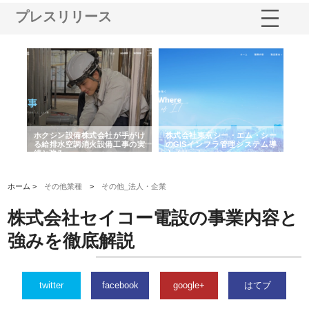
プレスリリース
る舗
ホクシン設備株式会社が手がけ
株式会社東京シー・エム・シー
株
る給排水空調消火設備工事の実
のGISインフラ管理システム導
か
績と強み
入メリット
由
ホーム >
その他業種
>
その他_法人・企業
株式会社セイコー電設の事業内容と
強みを徹底解説
twitter
facebook
google+
はてブ