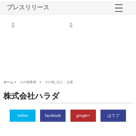
プレスリリース
多摩
有限会社松幸商店が手がける織
北海道軽金属株式会社がスノー
株
工事
ネームと下げ札の製造技術
フライとテーパーブロックの専
る
用ページを新設
ス
ホーム >
その他業種
>
その他_法人・企業
株式会社ハラダ
twitter
facebook
google+
はてブ