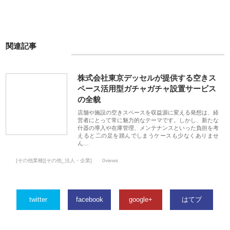
関連記事
株式会社東京デッセルが提供する空きス
ペース活用型ガチャガチャ設置サービス
の全貌
店舗や施設の空きスペースを収益源に変える発想は、経
営者にとって常に魅力的なテーマです。しかし、新たな
什器の導入や在庫管理、メンテナンスといった負担を考
えると二の足を踏んでしまうケースも少なくありませ
ん…
[その他業種][その他_法人・企業]
0views
twitter
facebook
google+
はてブ