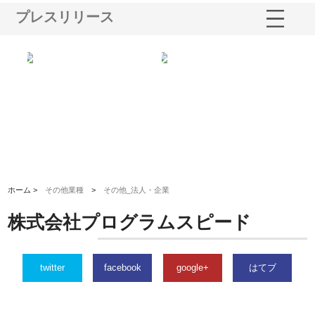
プレスリリース
社に
株式会社ハクシンが大阪で選ば
株式会社翔栄が草津市で担う建
株
制
れる公共工事の実績と強み
築基礎工事の現場力と信頼性
が
る
ホーム >
その他業種
>
その他_法人・企業
株式会社プログラムスピード
twitter
facebook
google+
はてブ