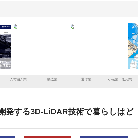
ａｎｙ
株式会社アセットイノベーショ
庭楽株式会社が知多半島と三河
株式
現でき
ンのワンルーム投資で始める資
と名古屋で叶える理想の外構空
で滋
産形成と老後準備
間
人材紹介業
製造業
通信業
小売業・販売業
発する3D-LiDAR技術で暮らしはど