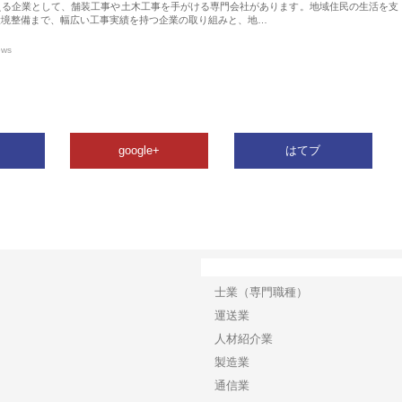
える企業として、舗装工事や土木工事を手がける専門会社があります。地域住民の生活を支
環境整備まで、幅広い工事実績を持つ企業の取り組みと、地…
ews
google+
はてブ
カテゴリー
士業（専門職種）
運送業
人材紹介業
製造業
通信業