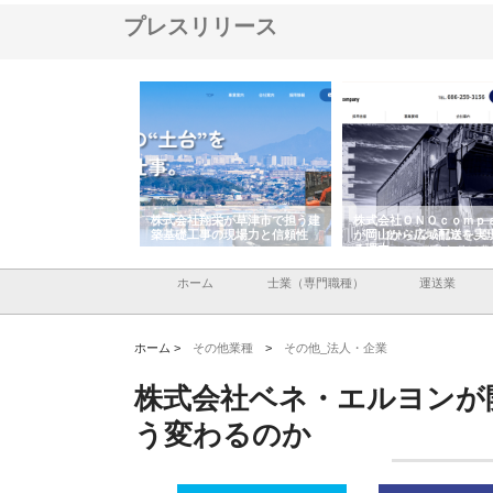
プレスリリース
ハクシンが大阪で選ば
株式会社翔栄が草津市で担う建
株式会社ＯＮＯｃｏｍｐ
工事の実績と強み
築基礎工事の現場力と信頼性
が岡山から広域配送を実
る理由
ホーム
士業（専門職種）
運送業
ホーム >
その他業種
>
その他_法人・企業
株式会社ベネ・エルヨンが開
う変わるのか