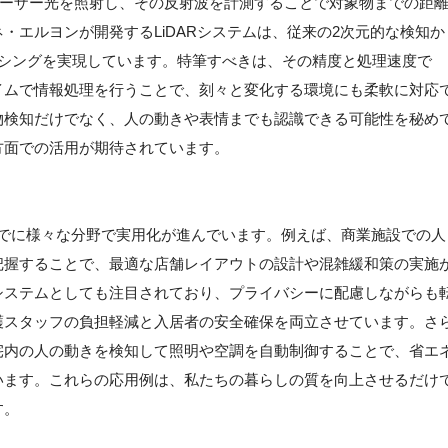
Ranging）は、レーザー光を照射し、その反射波を計測することで対象物までの距
・エルヨンが開発するLiDARシステムは、従来の2次元的な検知か
ンシングを実現しています。特筆すべきは、その精度と処理速度で
イムで情報処理を行うことで、刻々と変化する環境にも柔軟に対応
物検知だけでなく、人の動きや表情までも認識できる可能性を秘め
方面での活用が期待されています。
、すでに様々な分野で実用化が進んでいます。例えば、商業施設での人
把握することで、最適な店舗レイアウトの設計や混雑緩和策の実施
システムとしても注目されており、プライバシーに配慮しながらも
護スタッフの負担軽減と入居者の安全確保を両立させています。さ
宅内の人の動きを検知して照明や空調を自動制御することで、省エ
います。これらの応用例は、私たちの暮らしの質を向上させるだけ
す。