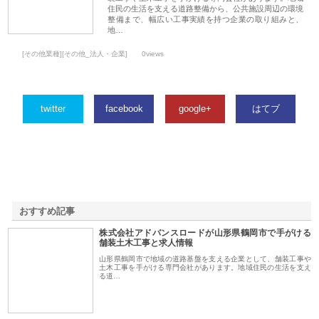
住民の生活を支える道路整備から、公共施設周辺の環境
整備まで、幅広い工事実績を持つ企業の取り組みと、
地…
[その他業種][その他_法人・企業]
0views
twitter
facebook
google+
はてブ
おすすめ記事
株式会社アドバンスロードが山形県鶴岡市で手がける
1
舗装土木工事と求人情報
山形県鶴岡市で地域の道路基盤を支える企業として、舗装工事や
土木工事を手がける専門会社があります。地域住民の生活を支え
る道…