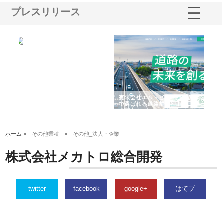
プレスリリース
選ば
株式会社名神精工の最新ニュー
有限会社エム・ビルドが南多摩
有
ルの
スリリース一覧と注目トピック
で選ばれる道路舗装と土木工事
ネ
の実力
ホーム >
その他業種
>
その他_法人・企業
株式会社メカトロ総合開発
twitter
facebook
google+
はてブ