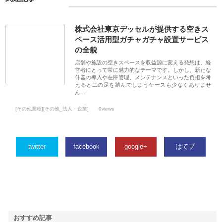
株式会社東京デッセルが提供する空きス
ペース活用型ガチャガチャ設置サービス
の全貌
店舗や施設の空きスペースを収益源に変える発想は、経
営者にとって常に魅力的なテーマです。しかし、新たな
什器の導入や在庫管理、メンテナンスといった負担を考
えると二の足を踏んでしまうケースも少なくありませ
ん…
[その他業種][その他_法人・企業]
0views
twitter
facebook
google+
はてブ
おすすめ記事