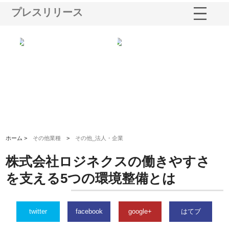
プレスリリース
式会社ナツハラが建設と鋲螺
株式会社メタルエースの企業サ
株式会社ＣＳＡ
滋賀の暮らしを支える理由
イトが提供する充実した情報内
みを徹底解説
容とは
ホーム >
その他業種
>
その他_法人・企業
株式会社ロジネクスの働きやすさ
を支える5つの環境整備とは
twitter
facebook
google+
はてブ