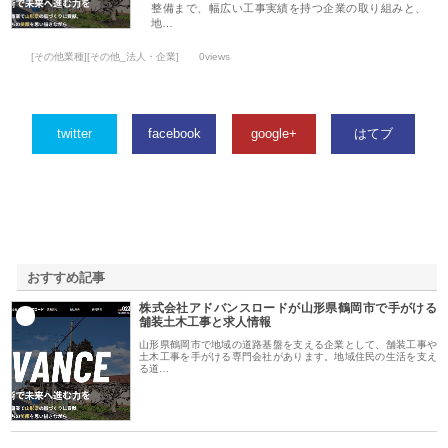
整備まで、幅広い工事実績を持つ企業の取り組みと、
地…
[その他業種][その他_法人・企業]
0views
twitter
facebook
google+
はてブ
おすすめ記事
株式会社アドバンスロードが山形県鶴岡市で手がける
1
舗装土木工事と求人情報
山形県鶴岡市で地域の道路基盤を支える企業として、舗装工事や
土木工事を手がける専門会社があります。地域住民の生活を支え
る道…