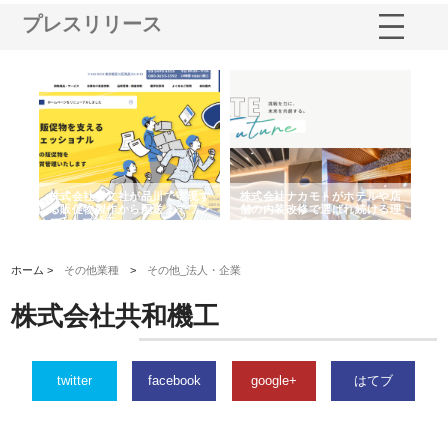
プレスリリース
ノー
株式会社耕文社が品川で実現す
株式会社ナカモトがホテルや店
株
の専
る販促物製作から配送までワン
舗の内装改修で選ばれ続ける理
れ
ストップ対応
由
強
ホーム >
その他業種
>
その他_法人・企業
株式会社共和機工
twitter
facebook
google+
はてブ