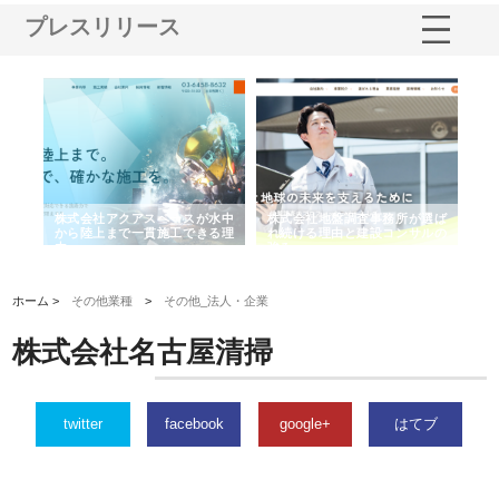
プレスリリース
シー
株式会社アクアスペースが水中
株式会社地盤調査事務所が選ば
株
ム導
から陸上まで一貫施工できる理
れ続ける理由と建設コンサルの
ス
由
強み
ホーム >
その他業種
>
その他_法人・企業
株式会社名古屋清掃
twitter
facebook
google+
はてブ