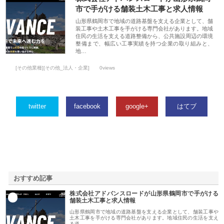
市で手がける舗装土木工事と求人情報
山形県鶴岡市で地域の道路基盤を支える企業として、舗
装工事や土木工事を手がける専門会社があります。地域
住民の生活を支える道路整備から、公共施設周辺の環境
整備まで、幅広い工事実績を持つ企業の取り組みと、
地…
[その他業種][その他_法人・企業]
0views
twitter
facebook
google+
はてブ
おすすめ記事
株式会社アドバンスロードが山形県鶴岡市で手がける
1
舗装土木工事と求人情報
山形県鶴岡市で地域の道路基盤を支える企業として、舗装工事や
土木工事を手がける専門会社があります。地域住民の生活を支え
る道…