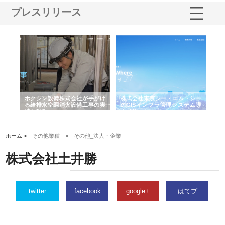
プレスリリース
る舗
ホクシン設備株式会社が手がけ
株式会社東京シー・エム・シー
株
る給排水空調消火設備工事の実
のGISインフラ管理システム導
か
績と強み
入メリット
由
ホーム >
その他業種
>
その他_法人・企業
株式会社土井勝
twitter
facebook
google+
はてブ