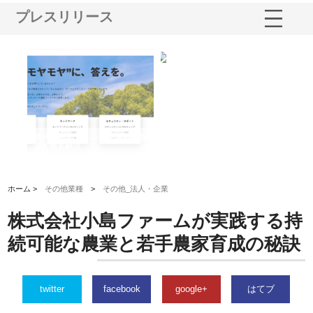
プレスリリース
業サ
株式会社ＣＳＡの事業内容と強
株式会社山形道路が手がける舗
ホ
報内
みを徹底解説
装工事と土木技術の全容
る
績
ホーム >
その他業種
>
その他_法人・企業
株式会社小島ファームが実践する持
続可能な農業と若手農家育成の秘訣
twitter
facebook
google+
はてブ