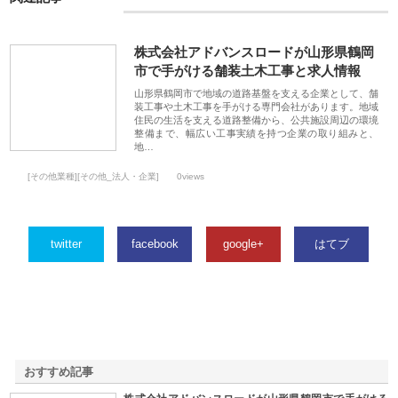
株式会社アドバンスロードが山形県鶴岡
市で手がける舗装土木工事と求人情報
山形県鶴岡市で地域の道路基盤を支える企業として、舗
装工事や土木工事を手がける専門会社があります。地域
住民の生活を支える道路整備から、公共施設周辺の環境
整備まで、幅広い工事実績を持つ企業の取り組みと、
地…
[その他業種][その他_法人・企業]
0views
twitter
facebook
google+
はてブ
おすすめ記事