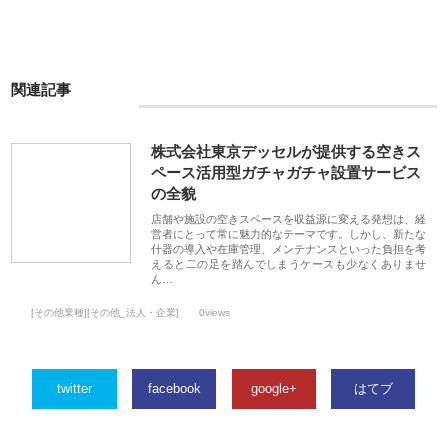
関連記事
株式会社東京デッセルが提供する空きス
ペース活用型ガチャガチャ設置サービス
の全貌
店舗や施設の空きスペースを収益源に変える発想は、経
営者にとって常に魅力的なテーマです。しかし、新たな
什器の導入や在庫管理、メンテナンスといった負担を考
えると二の足を踏んでしまうケースも少なくありませ
ん…
[その他業種][その他_法人・企業]
0views
twitter
facebook
google+
はてブ