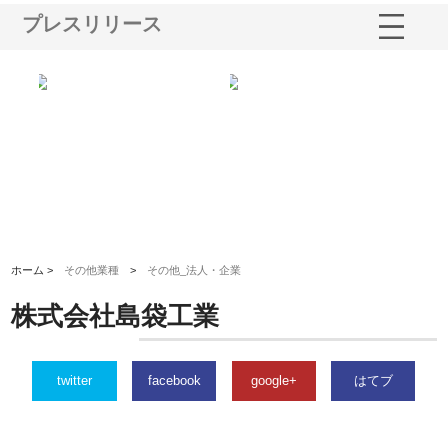
プレスリリース
ショ
庭楽株式会社が知多半島と三河
株式会社ナツハラが建設と鋲螺
株
る資
と名古屋で叶える理想の外構空
で滋賀の暮らしを支える理由
イ
間
容
ホーム >
その他業種
>
その他_法人・企業
株式会社島袋工業
twitter
facebook
google+
はてブ