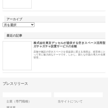
アーカイブ
最近の記事
株式会社東京デッセルが提供する空きスペース活用型
ガチャガチャ設置サービスの全貌
店舗や施設の空きスペースを収益源に変える発想は、経営者にと
って常に魅力的なテーマです。しかし、新たな什器の導入や在庫
管理…
プレスリリース
カテゴリー
サイト情報
士業（専門職種）
当サイトについて
運送業