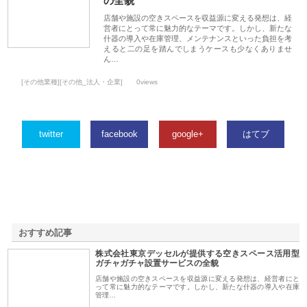
の全貌
店舗や施設の空きスペースを収益源に変える発想は、経
営者にとって常に魅力的なテーマです。しかし、新たな
什器の導入や在庫管理、メンテナンスといった負担を考
えると二の足を踏んでしまうケースも少なくありませ
ん…
[その他業種][その他_法人・企業]
0views
twitter
facebook
google+
はてブ
おすすめ記事
株式会社東京デッセルが提供する空きスペース活用型
1
ガチャガチャ設置サービスの全貌
店舗や施設の空きスペースを収益源に変える発想は、経営者にと
って常に魅力的なテーマです。しかし、新たな什器の導入や在庫
管理…