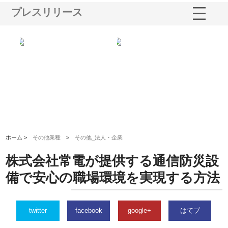
プレスリリース
がけ
株式会社東京シー・エム・シー
株式会社アクアスペースが水中
株
の実
のGISインフラ管理システム導
から陸上まで一貫施工できる理
れ
入メリット
由
強
ホーム >
その他業種
>
その他_法人・企業
株式会社常電が提供する通信防災設
備で安心の職場環境を実現する方法
twitter
facebook
google+
はてブ