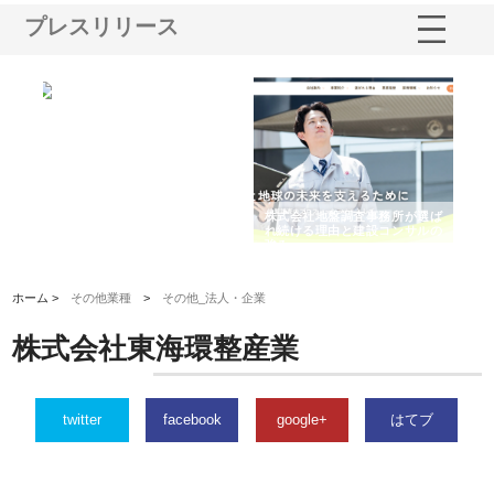
プレスリリース
スが水中
株式会社地盤調査事務所が選ば
株式会社名神精工の最新ニュー
できる理
れ続ける理由と建設コンサルの
スリリース一覧と注目トピック
強み
ホーム >
その他業種
>
その他_法人・企業
株式会社東海環整産業
twitter
facebook
google+
はてブ