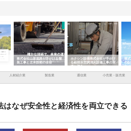
ける舗
ホクシン設備株式会社が手がけ
株式会社東京シー・エム・シー
株式
る給排水空調消火設備工事の実
のGISインフラ管理システム導
から
績と強み
入メリット
由
人材紹介業
製造業
通信業
小売業・販売業
法はなぜ安全性と経済性を両立できる