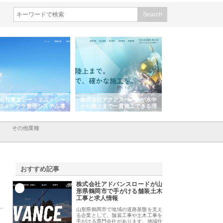
会社アクアスペースが水中
株式会社地盤調査事務所が選ば
株式会社名神精工の
陸上まで一貫施工できる理
れ続ける理由と建設コンサルの
スリリース一覧と注
強み
その他業種
おすすめ記事
株式会社アドバンスロードが山
1
形県鶴岡市で手がける舗装土木
工事と求人情報
山形県鶴岡市で地域の道路基盤を支え
る企業として、舗装工事や土木工事を
手がける専門会社があります。地域住