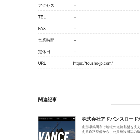
アクセス
－
TEL
－
FAX
－
営業時間
－
定休日
－
URL
https://tousho-jp.com/
関連記事
株式会社アドバンスロード
山形県鶴岡市で地域の道路基盤を支
える道路整備から、公共施設周辺の