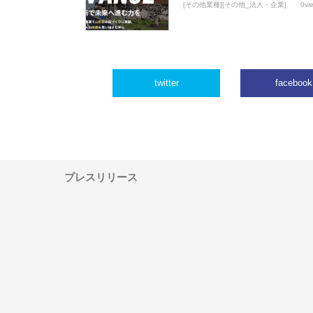
[その他業種][その他_法人・企業]
0vi
twitter
facebook
プレスリリース