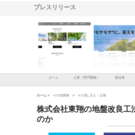
プレスリリース
メタルエースの企業サ
株式会社ＣＳＡの事業内容と強
株式会社山形道路が手が
供する充実した情報内
みを徹底解説
装工事と土木技術の全容
ホーム
士業（専門職種）
運送業
ホーム >
その他業種
>
その他_法人・企業
株式会社東翔の地盤改良工
のか