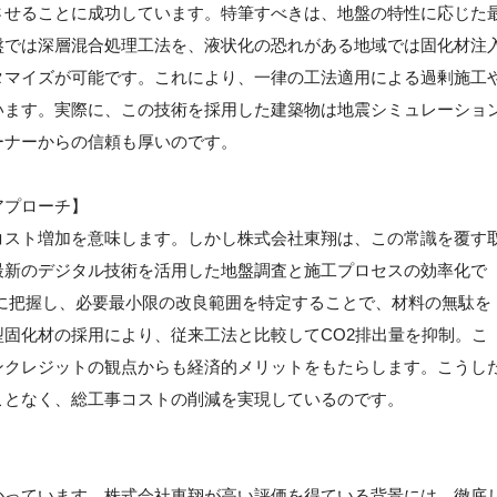
させることに成功しています。特筆すべきは、地盤の特性に応じた
盤では深層混合処理工法を、液状化の恐れがある地域では固化材注
タマイズが可能です。これにより、一律の工法適用による過剰施工
います。実際に、この技術を採用した建築物は地震シミュレーショ
ーナーからの信頼も厚いのです。
アプローチ】
コスト増加を意味します。しかし株式会社東翔は、この常識を覆す
最新のデジタル技術を活用した地盤調査と施工プロセスの効率化で
に把握し、必要最小限の改良範囲を特定することで、材料の無駄を
固化材の採用により、従来工法と比較してCO2排出量を抑制。こ
ンクレジットの観点からも経済的メリットをもたらします。こうし
ことなく、総工事コストの削減を実現しているのです。
かっています。株式会社東翔が高い評価を得ている背景には、徹底