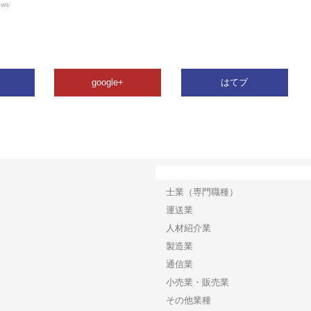
ews
google+
はてブ
カテゴリー
士業（専門職種）
運送業
人材紹介業
製造業
通信業
小売業・販売業
その他業種