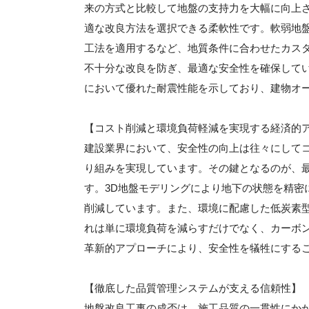
来の方式と比較して地盤の支持力を大幅に向上
適な改良方法を選択できる柔軟性です。軟弱地
工法を適用するなど、地質条件に合わせたカス
不十分な改良を防ぎ、最適な安全性を確保して
において優れた耐震性能を示しており、建物オ
【コスト削減と環境負荷軽減を実現する経済的
建設業界において、安全性の向上は往々にして
り組みを実現しています。その鍵となるのが、
す。3D地盤モデリングにより地下の状態を精密
削減しています。また、環境に配慮した低炭素型
れは単に環境負荷を減らすだけでなく、カーボ
革新的アプローチにより、安全性を犠牲にする
【徹底した品質管理システムが支える信頼性】
地盤改良工事の成否は、施工品質の一貫性にか