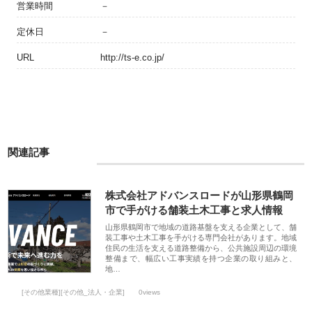
営業時間
－
定休日
－
URL
http://ts-e.co.jp/
関連記事
株式会社アドバンスロードが山形県鶴岡
市で手がける舗装土木工事と求人情報
山形県鶴岡市で地域の道路基盤を支える企業として、舗
装工事や土木工事を手がける専門会社があります。地域
住民の生活を支える道路整備から、公共施設周辺の環境
整備まで、幅広い工事実績を持つ企業の取り組みと、
地…
[その他業種][その他_法人・企業]
0views