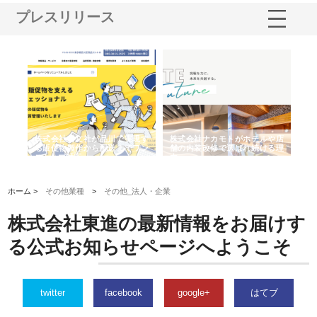
プレスリリース
ノー
株式会社耕文社が品川で実現す
株式会社ナカモトがホテルや店
株
の専
る販促物製作から配送までワン
舗の内装改修で選ばれ続ける理
れ
ストップ対応
由
強
ホーム >
その他業種
>
その他_法人・企業
株式会社東進の最新情報をお届けす
る公式お知らせページへようこそ
twitter
facebook
google+
はてブ