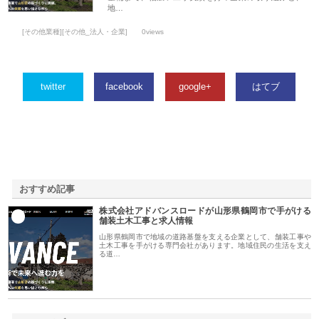
地…
[その他業種][その他_法人・企業]
0views
twitter
facebook
google+
はてブ
おすすめ記事
株式会社アドバンスロードが山形県鶴岡市で手がける
1
舗装土木工事と求人情報
山形県鶴岡市で地域の道路基盤を支える企業として、舗装工事や
土木工事を手がける専門会社があります。地域住民の生活を支え
る道…