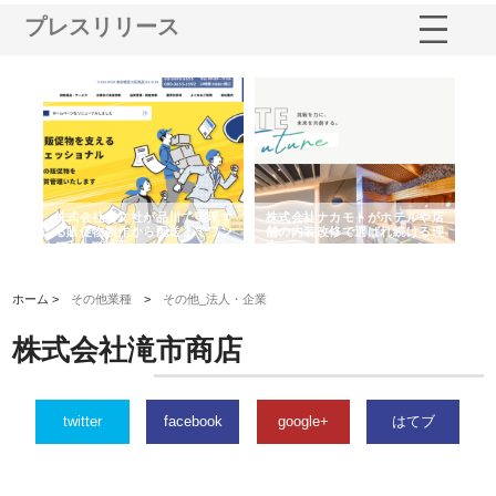
プレスリリース
ノー
株式会社耕文社が品川で実現す
株式会社ナカモトがホテルや店
株
の専
る販促物製作から配送までワン
舗の内装改修で選ばれ続ける理
れ
ストップ対応
由
強
ホーム >
その他業種
>
その他_法人・企業
株式会社滝市商店
twitter
facebook
google+
はてブ