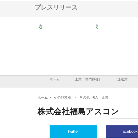
プレスリリース
翔栄が草津市で担う建
株式会社ＯＮＯｃｏｍｐａｎｙ
株式会社アセットイノベ
事の現場力と信頼性
が岡山から広域配送を実現でき
ンのワンルーム投資で始
る理由
産形成と老後準備
ホーム
士業（専門職種）
運送業
ホーム >
その他業種
>
その他_法人・企業
株式会社福島アスコン
twitter
facebook