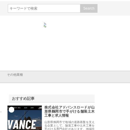
会社メタルエースの企業サ
株式会社ＣＳＡの事業内容と強
株式会社山形道路が
が提供する充実した情報内
みを徹底解説
装工事と土木技術の
は
その他業種
おすすめ記事
株式会社アドバンスロードが山
1
形県鶴岡市で手がける舗装土木
工事と求人情報
山形県鶴岡市で地域の道路基盤を支え
る企業として、舗装工事や土木工事を
手がける専門会社があります。地域住