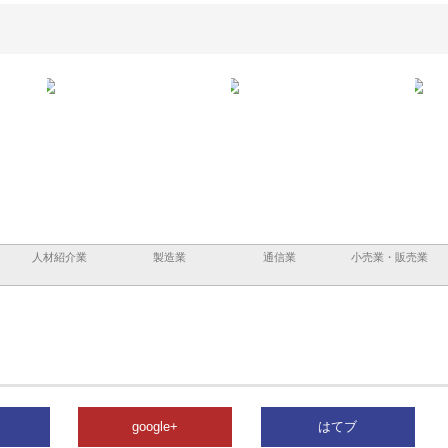
ーショ
庭楽株式会社が知多半島と三河
株式会社ナツハラが建設と鋲螺
株式
める資
と名古屋で叶える理想の外構空
で滋賀の暮らしを支える理由
イト
間
容と
人材紹介業
製造業
通信業
小売業・販売業
google+
はてブ