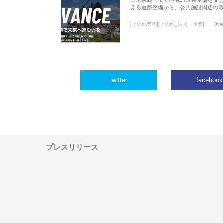
える道路整備から、公共施設周辺の
[その他業種][その他_法人・企業]
0vi
twitter
facebook
プレスリリース