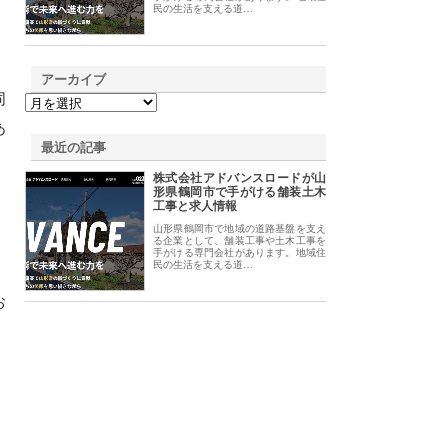
民の生活を支える道…
アーカイブ
同
あ
最近の記事
株式会社アドバンスロードが山
形県鶴岡市で手がける舗装土木
工事と求人情報
、
山形県鶴岡市で地域の道路基盤を支え
る企業として、舗装工事や土木工事を
手がける専門会社があります。地域住
民の生活を支える道…
お