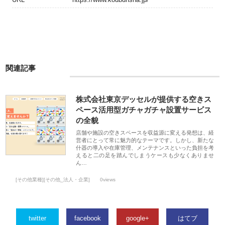
関連記事
株式会社東京デッセルが提供する空きス
ペース活用型ガチャガチャ設置サービス
の全貌
店舗や施設の空きスペースを収益源に変える発想は、経
営者にとって常に魅力的なテーマです。しかし、新たな
什器の導入や在庫管理、メンテナンスといった負担を考
えると二の足を踏んでしまうケースも少なくありませ
ん…
[その他業種][その他_法人・企業]
0views
twitter
facebook
google+
はてブ