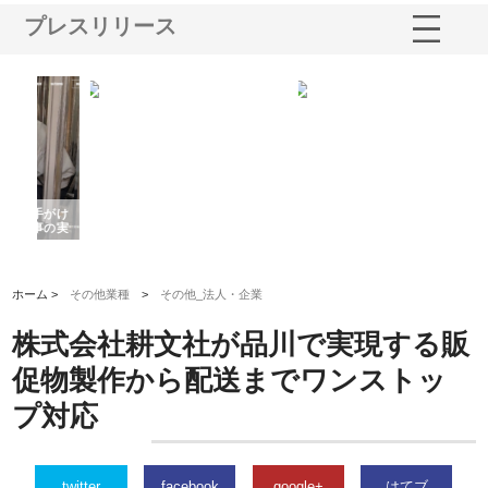
プレスリリース
がけ
株式会社東京シー・エム・シー
株式会社アクアスペースが水中
株
の実
のGISインフラ管理システム導
から陸上まで一貫施工できる理
れ
入メリット
由
強
ホーム >
その他業種
>
その他_法人・企業
株式会社耕文社が品川で実現する販
促物製作から配送までワンストッ
プ対応
twitter
facebook
google+
はてブ