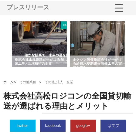
プレスリリース
と強
株式会社山形道路が手がける舗
ホクシン設備株式会社が手がけ
株
装工事と土木技術の全容
る給排水空調消火設備工事の実
の
績と強み
入
ホーム >
その他業種
>
その他_法人・企業
株式会社高松ロジコンの全国貸切輸
送が選ばれる理由とメリット
twitter
facebook
google+
はてブ