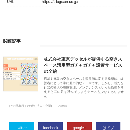
URL
https://t-logicon.co.jp/
関連記事
株式会社東京デッセルが提供する空きス
ペース活用型ガチャガチャ設置サービス
の全貌
店舗や施設の空きスペースを収益源に変える発想は、経
営者にとって常に魅力的なテーマです。しかし、新たな
什器の導入や在庫管理、メンテナンスといった負担を考
えると二の足を踏んでしまうケースも少なくありませ
ん…
[その他業種][その他_法人・企業]
0views
twitter
facebook
google+
はてブ