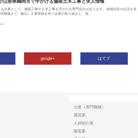
が山形県鶴岡市で手がける舗装土木工事と求人情報
える企業として、舗装工事や土木工事を手がける専門会社があります。地域住民の生活を支
環境整備まで、幅広い工事実績を持つ企業の取り組みと、地…
ews
google+
はてブ
カテゴリー
士業（専門職種）
運送業
人材紹介業
製造業