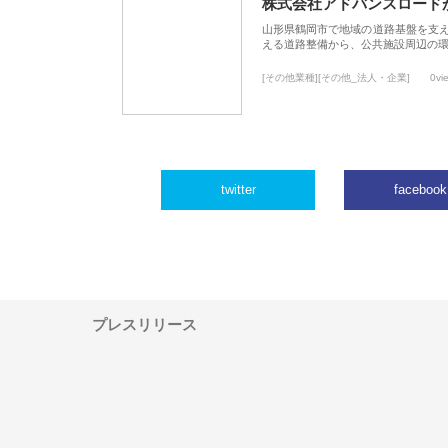
株式会社アドバンスロード
山形県鶴岡市で地域の道路基盤を支
える道路整備から、公共施設周辺の
[その他業種][その他_法人・企業]
0vi
twitter
facebook
プレスリリース