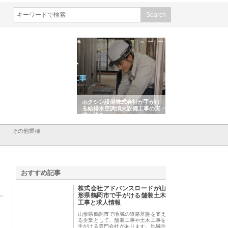
会社山形道路が手がける舗
ホクシン設備株式会社が手がけ
株式会社東京シー・
事と土木技術の全容
る給排水空調消火設備工事の実
のGISインフラ管理
績と強み
入メリット
その他業種
おすすめ記事
株式会社アドバンスロードが山
1
形県鶴岡市で手がける舗装土木
工事と求人情報
山形県鶴岡市で地域の道路基盤を支え
る企業として、舗装工事や土木工事を
手がける専門会社があります。地域住