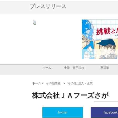
プレスリリース
アセットイノベーショ
庭楽株式会社が知多半島と三河
株式会社ナツハラが建設
ルーム投資で始める資
と名古屋で叶える理想の外構空
で滋賀の暮らしを支える
老後準備
間
ホーム
士業（専門職種）
運送業
ホーム >
その他業種
>
その他_法人・企業
株式会社ＪＡフーズさが
twitter
facebook