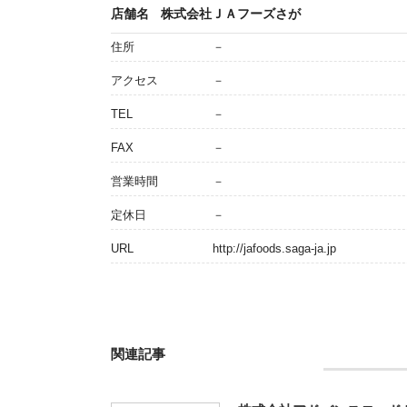
店舗名
株式会社ＪＡフーズさが
住所
－
アクセス
－
TEL
－
FAX
－
営業時間
－
定休日
－
URL
http://jafoods.saga-ja.jp
関連記事