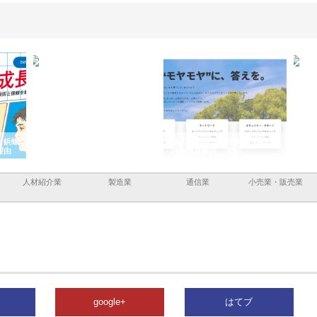
と鋲螺
株式会社メタルエースの企業サ
株式会社ＣＳＡの事業内容と強
株式
理由
イトが提供する充実した情報内
みを徹底解説
装工
容とは
人材紹介業
製造業
通信業
小売業・販売業
google+
はてブ