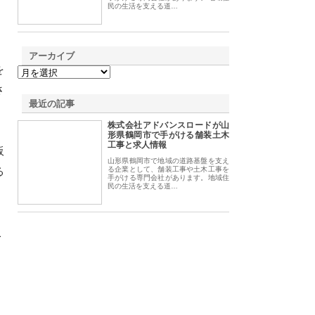
民の生活を支える道…
アーカイブ
を
さ
最近の記事
株式会社アドバンスロードが山
形県鶴岡市で手がける舗装土木
工事と求人情報
販
山形県鶴岡市で地域の道路基盤を支え
る
る企業として、舗装工事や土木工事を
手がける専門会社があります。地域住
民の生活を支える道…
こ
。