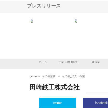
プレスリリース
式会社が知多半島と三河
株式会社ナツハラが建設と鋲螺
株式会社メタルエースの
屋で叶える理想の外構空
で滋賀の暮らしを支える理由
イトが提供する充実した
容とは
ホーム
士業（専門職種）
運送業
ホーム >
その他業種
>
その他_法人・企業
田崎鉄工株式会社
twitter
facebook