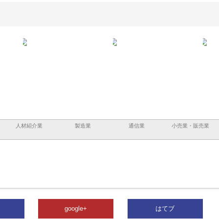
企業サ
株式会社ＣＳＡの事業内容と強
株式会社山形道路が手がける舗
ホ
情報内
みを徹底解説
装工事と土木技術の全容
る
績
人材紹介業
製造業
通信業
小売業・販売業
google+
はてブ