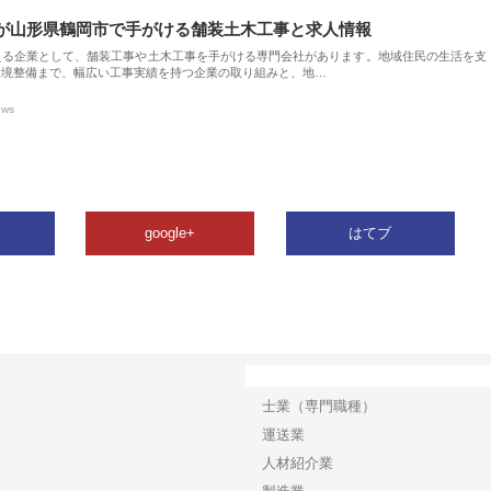
が山形県鶴岡市で手がける舗装土木工事と求人情報
える企業として、舗装工事や土木工事を手がける専門会社があります。地域住民の生活を支
環境整備まで、幅広い工事実績を持つ企業の取り組みと、地…
ews
google+
はてブ
カテゴリー
士業（専門職種）
運送業
人材紹介業