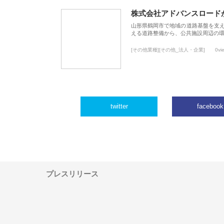
株式会社アドバンスロード
山形県鶴岡市で地域の道路基盤を支
える道路整備から、公共施設周辺の
[その他業種][その他_法人・企業]
0vi
twitter
facebook
プレスリリース