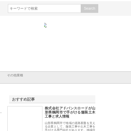
クシン設備株式会社が手がけ
株式会社東京シー・エム・シー
株式会社アクアス
給排水空調消火設備工事の実
のGISインフラ管理システム導
から陸上まで一貫
と強み
入メリット
由
その他業種
おすすめ記事
株式会社アドバンスロードが山
1
形県鶴岡市で手がける舗装土木
工事と求人情報
山形県鶴岡市で地域の道路基盤を支え
る企業として、舗装工事や土木工事を
手がける専門会社があります。地域住