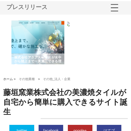
プレスリリース
シー
株式会社アクアスペースが水中
株式会社地盤調査事務所が選ば
株
ム導
から陸上まで一貫施工できる理
れ続ける理由と建設コンサルの
ス
由
強み
ホーム >
その他業種
>
その他_法人・企業
藤垣窯業株式会社の美濃焼タイルが
自宅から簡単に購入できるサイト誕
生
twitter
facebook
google+
はてブ