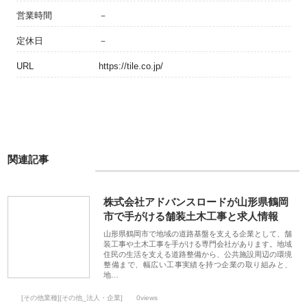
営業時間
－
定休日
－
URL
https://tile.co.jp/
関連記事
株式会社アドバンスロードが山形県鶴岡
市で手がける舗装土木工事と求人情報
山形県鶴岡市で地域の道路基盤を支える企業として、舗
装工事や土木工事を手がける専門会社があります。地域
住民の生活を支える道路整備から、公共施設周辺の環境
整備まで、幅広い工事実績を持つ企業の取り組みと、
地…
[その他業種][その他_法人・企業]
0views