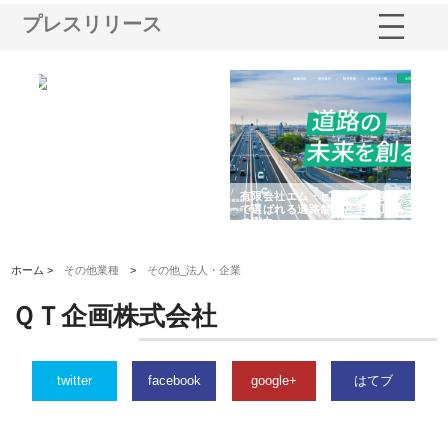
プレスリリース
選ば
株式会社名神精工の最新ニュー
有限会社エム・ビルドが南多摩
有
ルの
スリリース一覧と注目トピック
で選ばれる道路舗装と土木工事
ネ
の実力
ホーム >
その他業種
>
その他_法人・企業
ＱＴ企画株式会社
twitter
facebook
google+
はてブ