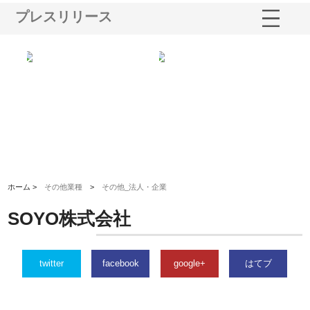
プレスリリース
シー
株式会社アクアスペースが水中
株式会社地盤調査事務所が選ば
株
ム導
から陸上まで一貫施工できる理
れ続ける理由と建設コンサルの
ス
由
強み
ホーム >
その他業種
>
その他_法人・企業
SOYO株式会社
twitter
facebook
google+
はてブ