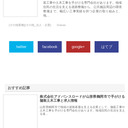
装工事や土木工事を手がける専門会社があります。地域
住民の生活を支える道路整備から、公共施設周辺の環境
整備まで、幅広い工事実績を持つ企業の取り組みと、
地…
[その他業種][その他_法人・企業]
0views
twitter
facebook
google+
はてブ
おすすめ記事
株式会社アドバンスロードが山形県鶴岡市で手がける
1
舗装土木工事と求人情報
山形県鶴岡市で地域の道路基盤を支える企業として、舗装工事や
土木工事を手がける専門会社があります。地域住民の生活を支え
る道…