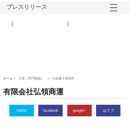
プレスリリース
る舗
ホクシン設備株式会社が手がけ
株式会社東京シー・エム・シー
株
る給排水空調消火設備工事の実
のGISインフラ管理システム導
か
績と強み
入メリット
由
ホーム >
士業（専門職種）
>
行政書士事務所
有限会社弘領商運
twitter
facebook
google+
はてブ