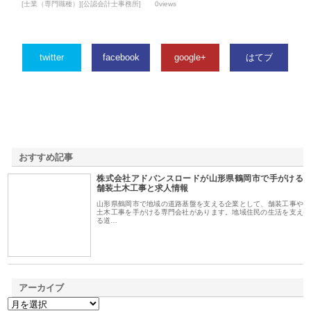
[士業（専門職種）][公認会計士事務所]
0views
twitter
facebook
google+
はてブ
おすすめ記事
株式会社アドバンスロードが山形県鶴岡市で手がける
1
舗装土木工事と求人情報
山形県鶴岡市で地域の道路基盤を支える企業として、舗装工事や
土木工事を手がける専門会社があります。地域住民の生活を支え
る道…
アーカイブ