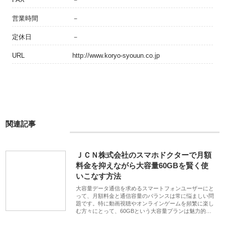
営業時間
－
定休日
－
URL
http://www.koryo-syouun.co.jp
関連記事
ＪＣＮ株式会社のスマホドクターで月額
料金を抑えながら大容量60GBを賢く使
いこなす方法
大容量データ通信を求めるスマートフォンユーザーにと
って、月額料金と通信容量のバランスは常に悩ましい問
題です。特に動画視聴やオンラインゲームを頻繁に楽し
む方々にとって、60GBという大容量プランは魅力的…