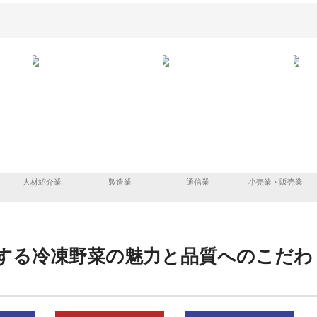
設と鋲螺
株式会社メタルエースの企業サ
株式会社ＣＳＡの事業内容と強
る理由
イトが提供する充実した情報内
みを徹底解説
容とは
人材紹介業
製造業
通信業
小売業・販売業
する冷凍野菜の魅力と品質へのこだわ