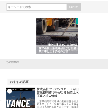
株式会社山形道路が手がける舗
ホクシン設備株式会社が手がけ
株式会社東京シー
装工事と土木技術の全容
る給排水空調消火設備工事の実
のGISインフラ
績と強み
入メリット
その他業種
おすすめ記事
株式会社アドバンスロードが山
1
形県鶴岡市で手がける舗装土木
工事と求人情報
山形県鶴岡市で地域の道路基盤を支え
る企業として、舗装工事や土木工事を
手がける専門会社があります。地域住