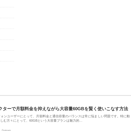
クターで月額料金を抑えながら大容量60GBを賢く使いこなす方法
フォンユーザーにとって、月額料金と通信容量のバランスは常に悩ましい問題です。特に動
しむ方々にとって、60GBという大容量プランは魅力的…
0views