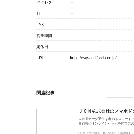
アクセス
－
TEL
－
FAX
－
営業時間
－
定休日
－
URL
https://www.unifoods.co.jp/
関連記事
ＪＣＮ株式会社のスマホド
大容量データ通信を求めるスマート
画視聴やオンラインゲームを頻繁に楽
[士業（専門職種）][公認会計士事務所]