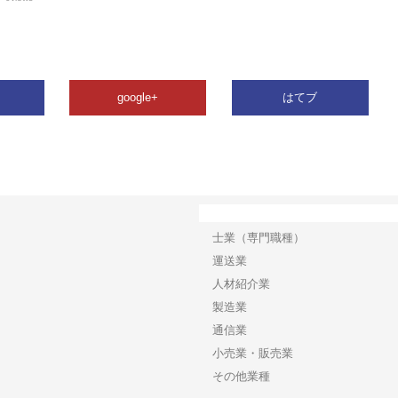
google+
はてブ
カテゴリー
士業（専門職種）
運送業
人材紹介業
製造業
通信業
小売業・販売業
その他業種