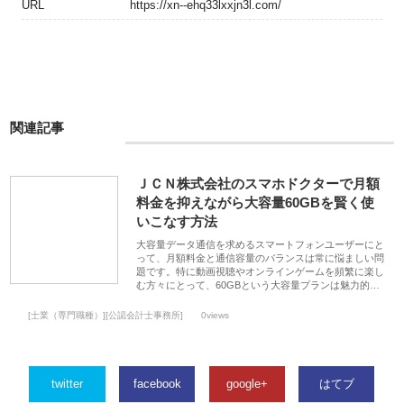
URL
https://xn--ehq33lxxjn3l.com/
関連記事
ＪＣＮ株式会社のスマホドクターで月額
料金を抑えながら大容量60GBを賢く使
いこなす方法
大容量データ通信を求めるスマートフォンユーザーにと
って、月額料金と通信容量のバランスは常に悩ましい問
題です。特に動画視聴やオンラインゲームを頻繁に楽し
む方々にとって、60GBという大容量プランは魅力的…
[士業（専門職種）][公認会計士事務所]
0views
twitter
facebook
google+
はてブ