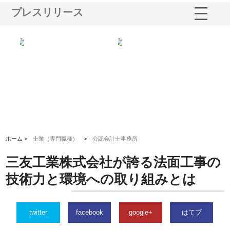
プレスリリース
三河
株式会社ナツハラが建設と鋲螺
株式会社メタルエースの企業サ
株
構空
で滋賀の暮らしを支える理由
イトが提供する充実した情報内
み
容とは
ホーム >
士業（専門職種）
>
公認会計士事務所
三友工業株式会社が誇る法面工事の
技術力と環境への取り組みとは
twitter
facebook
google+
はてブ