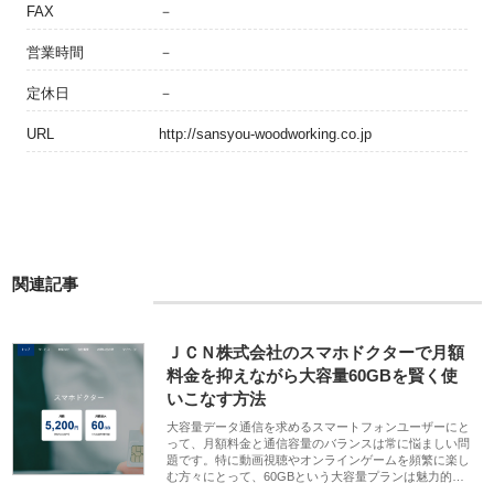
FAX
－
営業時間
－
定休日
－
URL
http://sansyou-woodworking.co.jp
関連記事
ＪＣＮ株式会社のスマホドクターで月額
料金を抑えながら大容量60GBを賢く使
いこなす方法
大容量データ通信を求めるスマートフォンユーザーにと
って、月額料金と通信容量のバランスは常に悩ましい問
題です。特に動画視聴やオンラインゲームを頻繁に楽し
む方々にとって、60GBという大容量プランは魅力的…