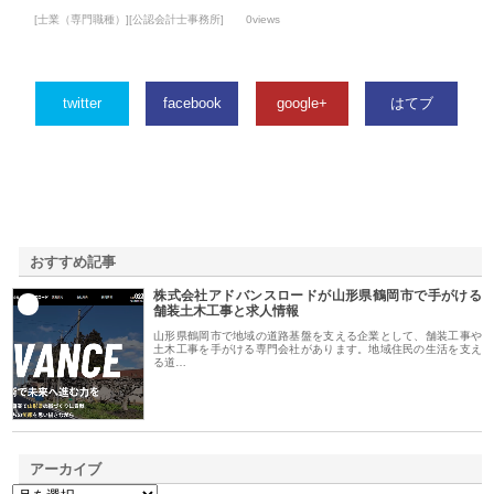
[士業（専門職種）][公認会計士事務所]
0views
twitter
facebook
google+
はてブ
おすすめ記事
株式会社アドバンスロードが山形県鶴岡市で手がける
1
舗装土木工事と求人情報
山形県鶴岡市で地域の道路基盤を支える企業として、舗装工事や
土木工事を手がける専門会社があります。地域住民の生活を支え
る道…
アーカイブ