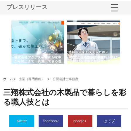
プレスリリース
シー
株式会社アクアスペースが水中
株式会社地盤調査事務所が選ば
株
ム導
から陸上まで一貫施工できる理
れ続ける理由と建設コンサルの
ス
由
強み
ホーム >
士業（専門職種）
>
公認会計士事務所
三翔株式会社の木製品で暮らしを彩
る職人技とは
twitter
facebook
google+
はてブ