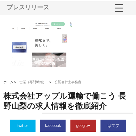
プレスリリース
多摩
有限会社松幸商店が手がける織
北海道軽金属株式会社がスノー
株
工事
ネームと下げ札の製造技術
フライとテーパーブロックの専
る
用ページを新設
ス
ホーム >
士業（専門職種）
>
公認会計士事務所
株式会社アップル運輸で働こう 長
野山梨の求人情報を徹底紹介
twitter
facebook
google+
はてブ