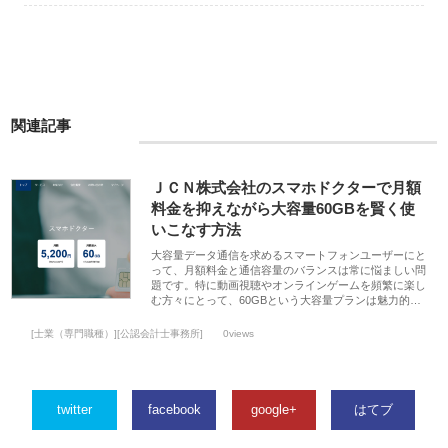
関連記事
ＪＣＮ株式会社のスマホドクターで月額
料金を抑えながら大容量60GBを賢く使
いこなす方法
大容量データ通信を求めるスマートフォンユーザーにと
って、月額料金と通信容量のバランスは常に悩ましい問
題です。特に動画視聴やオンラインゲームを頻繁に楽し
む方々にとって、60GBという大容量プランは魅力的…
[士業（専門職種）][公認会計士事務所]
0views
twitter
facebook
google+
はてブ