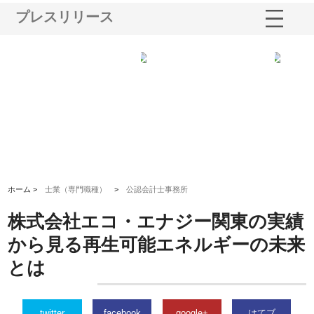
プレスリリース
業サ
株式会社ＣＳＡの事業内容と強
株式会社山形道路が手がける舗
ホ
報内
みを徹底解説
装工事と土木技術の全容
る
績
ホーム >
士業（専門職種）
>
公認会計士事務所
株式会社エコ・エナジー関東の実績
から見る再生可能エネルギーの未来
とは
twitter
facebook
google+
はてブ