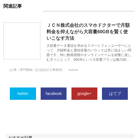
関連記事
ＪＣＮ株式会社のスマホドクターで月額
料金を抑えながら大容量60GBを賢く使
いこなす方法
大容量データ通信を求めるスマートフォンユーザーにと
って、月額料金と通信容量のバランスは常に悩ましい問
題です。特に動画視聴やオンラインゲームを頻繁に楽し
む方々にとって、60GBという大容量プランは魅力的…
[士業（専門職種）][公認会計士事務所]
0views
twitter
facebook
google+
はてブ
おすすめ記事