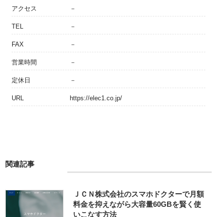
アクセス
－
TEL
－
FAX
－
営業時間
－
定休日
－
URL
https://elec1.co.jp/
関連記事
ＪＣＮ株式会社のスマホドクターで月額
料金を抑えながら大容量60GBを賢く使
いこなす方法