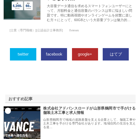
大容量データ通信を求めるスマートフォンユーザーにと
って、月額料金と通信容量のバランスは常に悩ましい問
題です。特に動画視聴やオンラインゲームを頻繁に楽し
む方々にとって、60GBという大容量プランは魅力的…
[士業（専門職種）][公認会計士事務所]
0views
twitter
facebook
google+
はてブ
おすすめ記事
株式会社アドバンスロードが山形県鶴岡市で手がける
1
舗装土木工事と求人情報
山形県鶴岡市で地域の道路基盤を支える企業として、舗装工事や
土木工事を手がける専門会社があります。地域住民の生活を支え
る道…