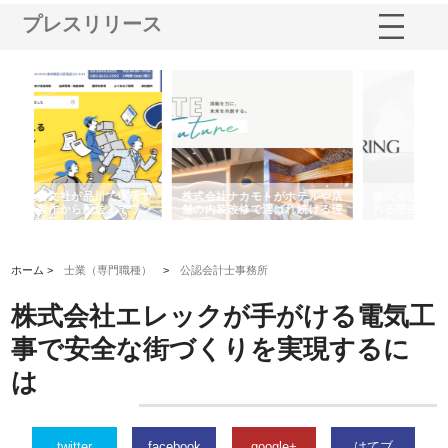
プレスリリース
や店
株式会社スプリングエフが選ば
桑木給食株式会社が福山市で選
株
る理
れる理由とOEMアパレル製造の
ばれる手作り弁当配達の理由
れ
強み
ホーム >
士業（専門職種）
>
公認会計士事務所
株式会社エレックが手がける電気工
事で安全な街づくりを実現するに
は
twitter
facebook
google+
はてブ