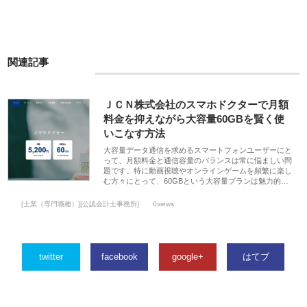
関連記事
ＪＣＮ株式会社のスマホドクターで月額
料金を抑えながら大容量60GBを賢く使
いこなす方法
大容量データ通信を求めるスマートフォンユーザーにと
って、月額料金と通信容量のバランスは常に悩ましい問
題です。特に動画視聴やオンラインゲームを頻繁に楽し
む方々にとって、60GBという大容量プランは魅力的…
[士業（専門職種）][公認会計士事務所]
0views
twitter
facebook
google+
はてブ