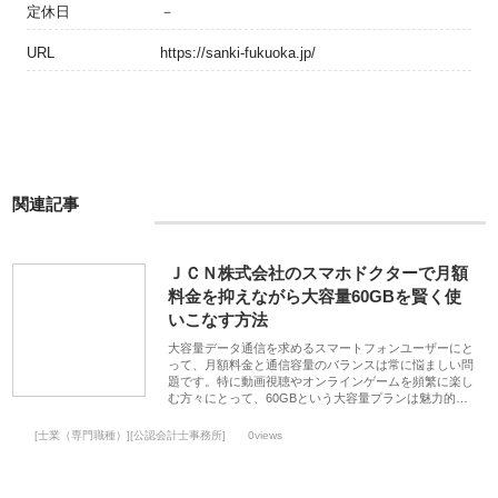
定休日
－
URL
https://sanki-fukuoka.jp/
関連記事
ＪＣＮ株式会社のスマホドクターで月額
料金を抑えながら大容量60GBを賢く使
いこなす方法
大容量データ通信を求めるスマートフォンユーザーにと
って、月額料金と通信容量のバランスは常に悩ましい問
題です。特に動画視聴やオンラインゲームを頻繁に楽し
む方々にとって、60GBという大容量プランは魅力的…
[士業（専門職種）][公認会計士事務所]
0views