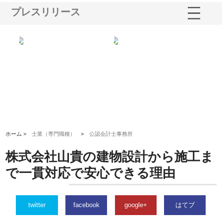
プレスリリース
多摩
有限会社松幸商店が手がける織
北海道軽金属株式会社がスノー
株
工事
ネームと下げ札の製造技術
フライとテーパーブロックの専
る
用ページを新設
ス
ホーム >
士業（専門職種）
>
公認会計士事務所
株式会社山貴の建物設計から施工ま
で一貫対応で安心できる理由
twitter
facebook
google+
はてブ