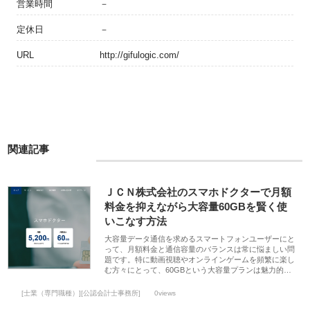
営業時間
－
定休日
－
URL
http://gifulogic.com/
関連記事
ＪＣＮ株式会社のスマホドクターで月額
料金を抑えながら大容量60GBを賢く使
いこなす方法
大容量データ通信を求めるスマートフォンユーザーにと
って、月額料金と通信容量のバランスは常に悩ましい問
題です。特に動画視聴やオンラインゲームを頻繁に楽し
む方々にとって、60GBという大容量プランは魅力的…
[士業（専門職種）][公認会計士事務所]
0views