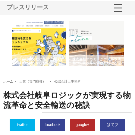
プレスリリース
ノー
株式会社耕文社が品川で実現す
株式会社ナカモトがホテルや店
株
の専
る販促物製作から配送までワン
舗の内装改修で選ばれ続ける理
れ
ストップ対応
由
強
ホーム >
士業（専門職種）
>
公認会計士事務所
株式会社岐阜ロジックが実現する物
流革命と安全輸送の秘訣
twitter
facebook
google+
はてブ